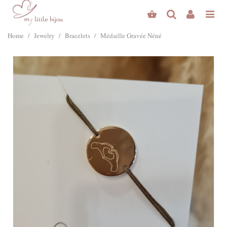
Home
/
Jewelry
/
Bracelets
/
Médaille Gravée Néné