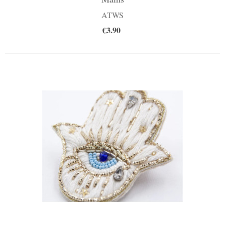
ATWS
€3.90