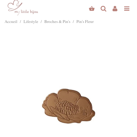
Accueil
/
Lifestyle
/
Broches & Pin's
/
Pin's Fleur