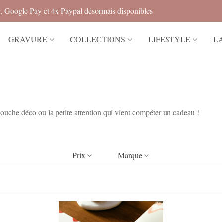
, Google Pay et 4x Paypal désormais disponibles
GRAVURE
COLLECTIONS
LIFESTYLE
L
e touche déco ou la petite attention qui vient compéter un cadeau !
Lire la suite
Prix
Marque