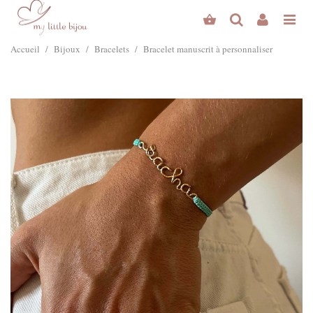
Accueil
/
Bijoux
/
Bracelets
/
Bracelet manuscrit à personnaliser