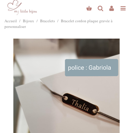
Accueil
/
Bijoux
/
Bracelets
/
Bracelet cordon plaque gravée à
personnaliser