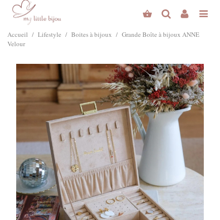
Accueil
/
Lifestyle
/
Boites à bijoux
/
Grande Boîte à bijoux ANNE
Velour