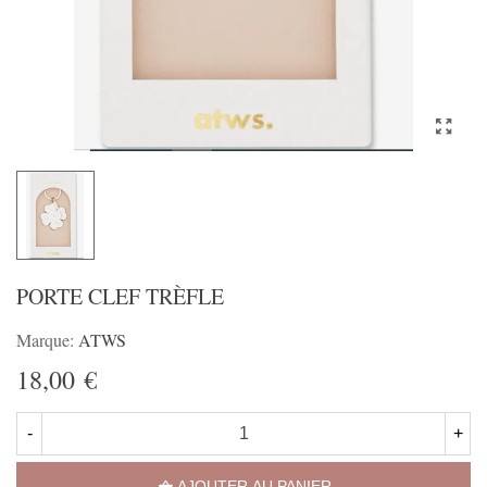
PORTE CLEF TRÈFLE
Marque:
ATWS
18,00 €
-
+
AJOUTER AU PANIER